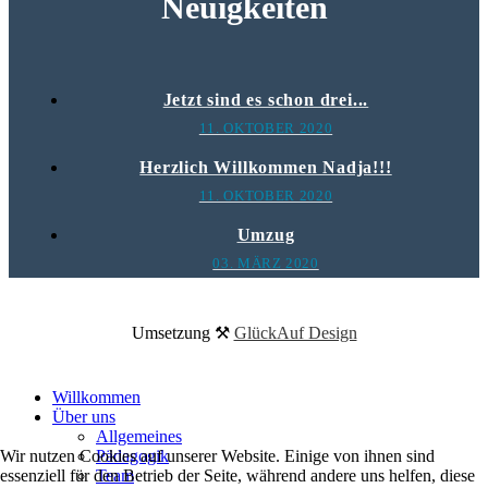
Neuigkeiten
Jetzt sind es schon drei...
11. OKTOBER 2020
Herzlich Willkommen Nadja!!!
11. OKTOBER 2020
Umzug
03. MÄRZ 2020
Umsetzung ⚒
GlückAuf Design
Willkommen
Über uns
Allgemeines
Pädagogik
Wir nutzen Cookies auf unserer Website. Einige von ihnen sind
Team
essenziell für den Betrieb der Seite, während andere uns helfen, diese